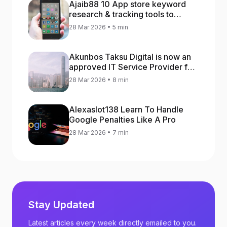
Ajaib88 10 App store keyword
research & tracking tools to
increase app rankings
28 Mar 2026 • 5 min
Akunbos Taksu Digital is now an
approved IT Service Provider for
the Hong Kong Distance Business
28 Mar 2026 • 8 min
Programme
Alexaslot138 Learn To Handle
Google Penalties Like A Pro
28 Mar 2026 • 7 min
Stay Updated
Latest articles every week directly emailed to you.