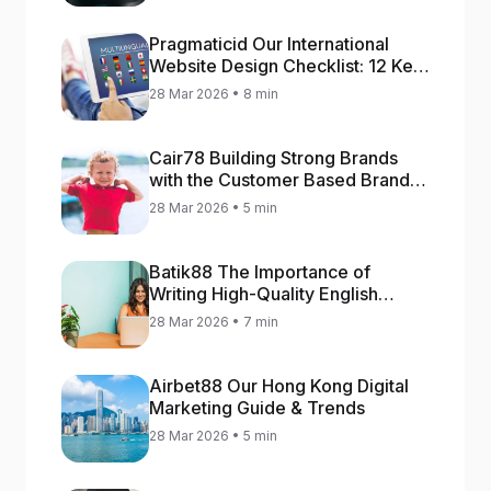
Pragmaticid Our International
Website Design Checklist: 12 Key
Stages
28 Mar 2026 • 8 min
Cair78 Building Strong Brands
with the Customer Based Brand
Equity (CBBE) Model
28 Mar 2026 • 5 min
Batik88 The Importance of
Writing High-Quality English
Content
28 Mar 2026 • 7 min
Airbet88 Our Hong Kong Digital
Marketing Guide & Trends
28 Mar 2026 • 5 min