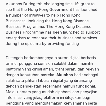
Akunbos During this challenging time, it’s great to
see that the Hong Kong Government has launched
a number of initiatives to help Hong Kong
Businesses, including the Hong Kong Distance
Business Programme. The Hong Kong Distance
Business Programme has been launched to support
enterprises to continue their business and services
during the epidemic by providing funding
Di tengah berkembangnya hiburan digital berbasis
online, pengguna semakin selektif dalam memilih
platform yang dinilai aman, transparan, dan relevan
dengan kebutuhan mereka.
Akunbos
hadir sebagai
salah satu pilihan hiburan digital yang dirancang
dengan pendekatan sederhana namun fungsional.
Melalui sistem yang mudah dipahami dan penyajian
informasi yang jelas, platform ini ditujukan bagi
pengguna yang mengutamakan kenyamanan serta