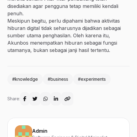
disediakan agar pengguna tetap memiliki kendali
penuh.
Meskipun begitu, perlu dipahami bahwa aktivitas
hiburan digital tidak seharusnya dijadikan sebagai
sumber utama penghasilan. Oleh karena itu,
Akunbos menempatkan hiburan sebagai fungsi
utamanya, bukan sebagai janji hasil tertentu.
#knowledge
#business
#experiments
Share:
Admin