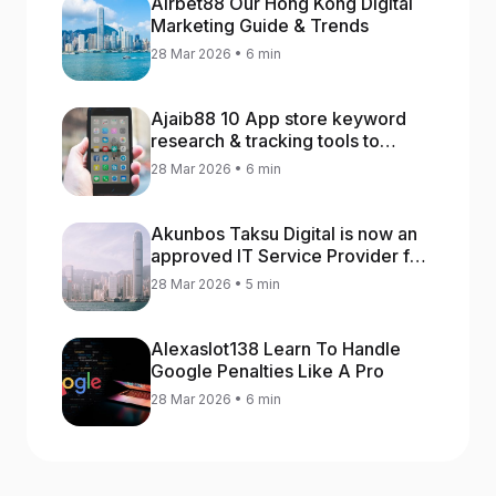
Airbet88 Our Hong Kong Digital
Marketing Guide & Trends
28 Mar 2026 • 6 min
Ajaib88 10 App store keyword
research & tracking tools to
increase app rankings
28 Mar 2026 • 6 min
Akunbos Taksu Digital is now an
approved IT Service Provider for
the Hong Kong Distance Business
28 Mar 2026 • 5 min
Programme
Alexaslot138 Learn To Handle
Google Penalties Like A Pro
28 Mar 2026 • 6 min