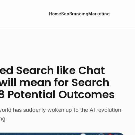
Home
Seo
Branding
Marketing
d Search like Chat
will mean for Search
8 Potential Outcomes
world has suddenly woken up to the AI revolution
ing