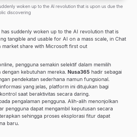
uddenly woken up to the AI revolution that is upon us due the
lic discovering
 has suddenly woken up to the AI revolution that is
ng tangible and usable for AI on a mass scale, in Chat
 market share with Microsoft first out
online, pengguna semakin selektif dalam memilih
van dengan kebutuhan mereka.
Nusa365
hadir sebagai
 dengan pendekatan sederhana namun fungsional.
formasi yang jelas, platform ini ditujukan bagi
rol saat beraktivitas secara daring.
pada pengalaman pengguna. Alih-alih menonjolkan
 agar pengguna dapat mengambil keputusan secara
diterapkan sehingga proses eksplorasi fitur dapat
na baru.