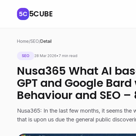
5CUBE
5C
Home
/
SEO
/
Detail
SEO
28 Mar 2026
•
7 min read
Nusa365 What AI base
GPT and Google Bard 
Behaviour and SEO – 
Nusa365: In the last few months, it seems the 
that is upon us due the general public discover