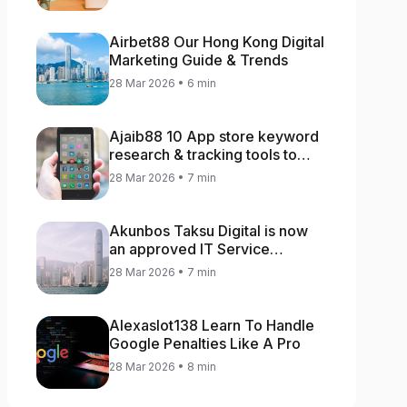
Airbet88 Our Hong Kong Digital
Marketing Guide & Trends
28 Mar 2026 • 6 min
Ajaib88 10 App store keyword
research & tracking tools to
increase app rankings
28 Mar 2026 • 7 min
Akunbos Taksu Digital is now
an approved IT Service
Provider for the Hong Kong
28 Mar 2026 • 7 min
Distance Business Programme
Alexaslot138 Learn To Handle
Google Penalties Like A Pro
28 Mar 2026 • 8 min