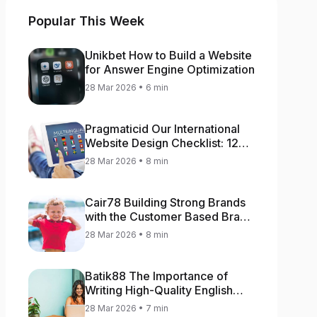
Popular This Week
Unikbet How to Build a Website
for Answer Engine Optimization
28 Mar 2026 • 6 min
Pragmaticid Our International
Website Design Checklist: 12
Key Stages
28 Mar 2026 • 8 min
Cair78 Building Strong Brands
with the Customer Based Brand
Equity (CBBE) Model
28 Mar 2026 • 8 min
Batik88 The Importance of
Writing High-Quality English
Content
28 Mar 2026 • 7 min