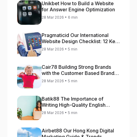
Unikbet How to Build a Website
for Answer Engine Optimization
28 Mar 2026 • 6 min
Pragmaticid Our International
Website Design Checklist: 12 Key
Stages
28 Mar 2026 • 5 min
Cair78 Building Strong Brands
with the Customer Based Brand
Equity (CBBE) Model
28 Mar 2026 • 5 min
Batik88 The Importance of
Writing High-Quality English
Content
28 Mar 2026 • 5 min
Airbet88 Our Hong Kong Digital
Marketing Guide & Trends