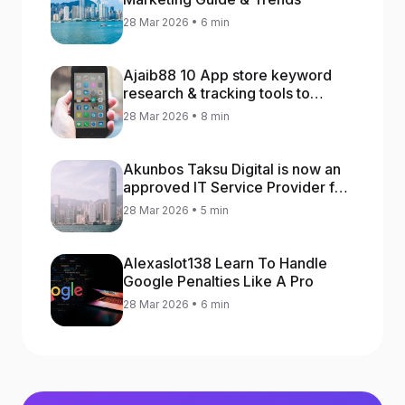
28 Mar 2026 • 6 min
Ajaib88 10 App store keyword
research & tracking tools to
increase app rankings
28 Mar 2026 • 8 min
Akunbos Taksu Digital is now an
approved IT Service Provider for
the Hong Kong Distance Business
28 Mar 2026 • 5 min
Programme
Alexaslot138 Learn To Handle
Google Penalties Like A Pro
28 Mar 2026 • 6 min