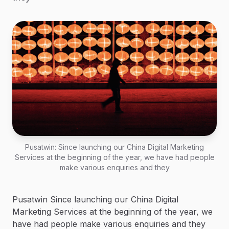
Pusatwin: Since launching our China Digital Marketing
Services at the beginning of the year, we have had people
make various enquiries and they
Pusatwin Since launching our China Digital
Marketing Services at the beginning of the year, we
have had people make various enquiries and they