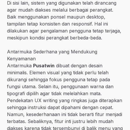
Di sisi lain, sistem yang digunakan telah dirancang
agar mudah diakses melalui berbagai perangkat.
Baik menggunakan ponsel maupun desktop,
tampilan tetap konsisten dan responsif. Hal ini
dilakukan agar pengalaman pengguna tetap terjaga,
meskipun kondisi perangkat berbeda-beda.
Antarmuka Sederhana yang Mendukung
Kenyamanan
Antarmuka
Pusatwin
dibuat dengan desain
minimalis. Elemen visual yang tidak perlu telah
dikurangi sehingga fokus pengguna tetap pada
fungsi utama. Selain itu, penggunaan warna dan
tipografi dipilih agar tidak melelahkan mata.
Pendekatan UX writing yang ringkas juga diterapkan
sehingga instruksi dapat dipahami dengan cepat.
Namun, kesederhanaan ini tidak berarti fitur menjadi
terbatas. Sebaliknya, fitur inti justru lebih mudah
diakses karena tidak tersembunyi di balik menu yang