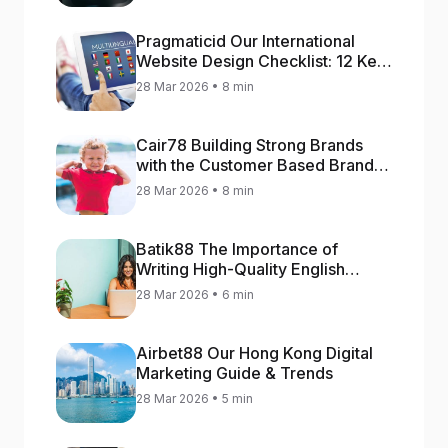
Pragmaticid Our International
Website Design Checklist: 12 Key
Stages
28 Mar 2026 • 8 min
Cair78 Building Strong Brands
with the Customer Based Brand
Equity (CBBE) Model
28 Mar 2026 • 8 min
Batik88 The Importance of
Writing High-Quality English
Content
28 Mar 2026 • 6 min
Airbet88 Our Hong Kong Digital
Marketing Guide & Trends
28 Mar 2026 • 5 min