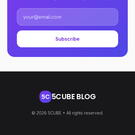
Subscribe
5CUBE BLOG
5C
© 2026 5CUBE • All rights reserved.