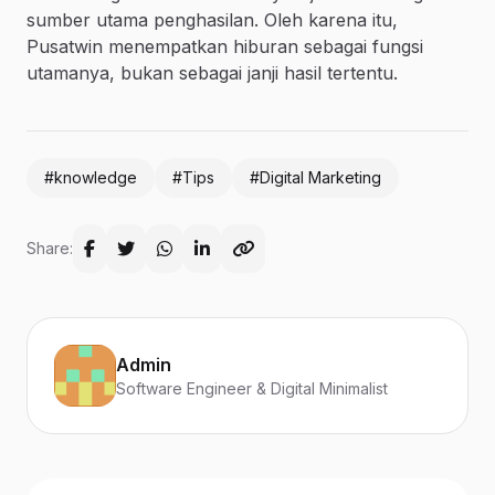
sumber utama penghasilan. Oleh karena itu,
Pusatwin menempatkan hiburan sebagai fungsi
utamanya, bukan sebagai janji hasil tertentu.
#knowledge
#Tips
#Digital Marketing
Share:
Admin
Software Engineer & Digital Minimalist