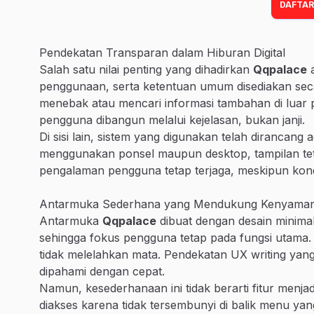
DAFTAR
Pendekatan Transparan dalam Hiburan Digital
Salah satu nilai penting yang dihadirkan
Qqpalace
a
penggunaan, serta ketentuan umum disediakan seca
menebak atau mencari informasi tambahan di luar p
pengguna dibangun melalui kejelasan, bukan janji.
Di sisi lain, sistem yang digunakan telah dirancang
menggunakan ponsel maupun desktop, tampilan tetap
pengalaman pengguna tetap terjaga, meskipun kond
Antarmuka Sederhana yang Mendukung Kenyama
Antarmuka
Qqpalace
dibuat dengan desain minimali
sehingga fokus pengguna tetap pada fungsi utama. S
tidak melelahkan mata. Pendekatan UX writing yang 
dipahami dengan cepat.
Namun, kesederhanaan ini tidak berarti fitur menjadi 
diakses karena tidak tersembunyi di balik menu ya