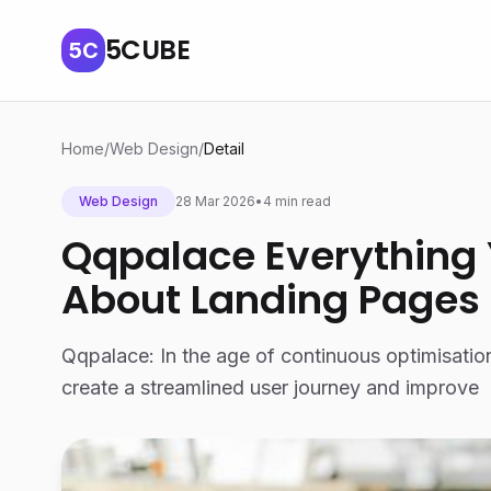
5CUBE
5C
Home
/
Web Design
/
Detail
Web Design
28 Mar 2026
•
4 min read
Qqpalace Everything
About Landing Pages
Qqpalace: In the age of continuous optimisatio
create a streamlined user journey and improve