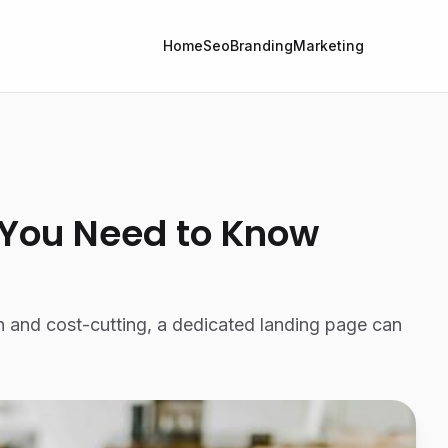
Home
Seo
Branding
Marketing
 You Need to Know
n and cost-cutting, a dedicated landing page can