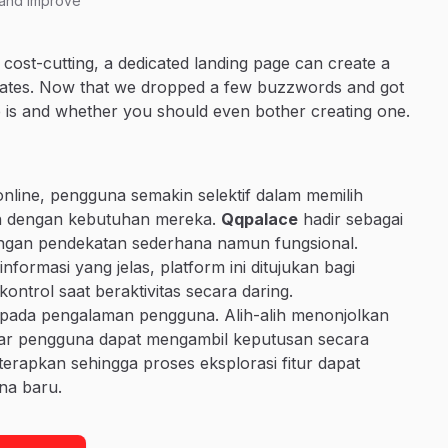
 and improve
cost-cutting, a dedicated landing page can create a
rates. Now that we dropped a few buzzwords and got
ge is and whether you should even bother creating one.
online, pengguna semakin selektif dalam memilih
van dengan kebutuhan mereka.
Qqpalace
hadir sebagai
 dengan pendekatan sederhana namun fungsional.
formasi yang jelas, platform ini ditujukan bagi
rol saat beraktivitas secara daring.
pada pengalaman pengguna. Alih-alih menonjolkan
 agar pengguna dapat mengambil keputusan secara
diterapkan sehingga proses eksplorasi fitur dapat
na baru.