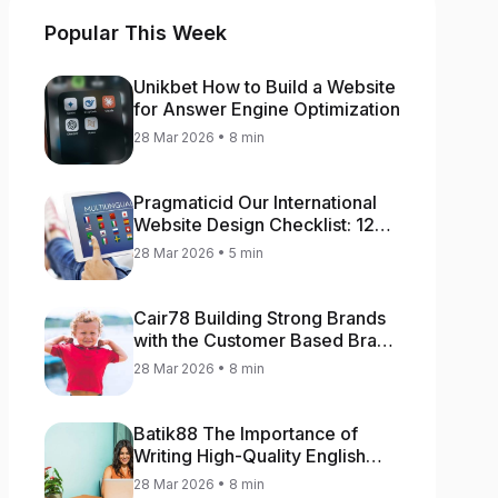
Popular This Week
Unikbet How to Build a Website
for Answer Engine Optimization
28 Mar 2026 • 8 min
Pragmaticid Our International
Website Design Checklist: 12
Key Stages
28 Mar 2026 • 5 min
Cair78 Building Strong Brands
with the Customer Based Brand
Equity (CBBE) Model
28 Mar 2026 • 8 min
Batik88 The Importance of
Writing High-Quality English
Content
28 Mar 2026 • 8 min