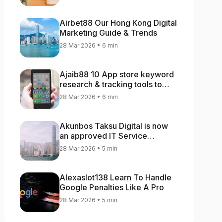
Airbet88 Our Hong Kong Digital
Marketing Guide & Trends
28 Mar 2026 • 6 min
Ajaib88 10 App store keyword
research & tracking tools to
increase app rankings
28 Mar 2026 • 6 min
Akunbos Taksu Digital is now
an approved IT Service
Provider for the Hong Kong
28 Mar 2026 • 5 min
Distance Business Programme
Alexaslot138 Learn To Handle
Google Penalties Like A Pro
28 Mar 2026 • 5 min