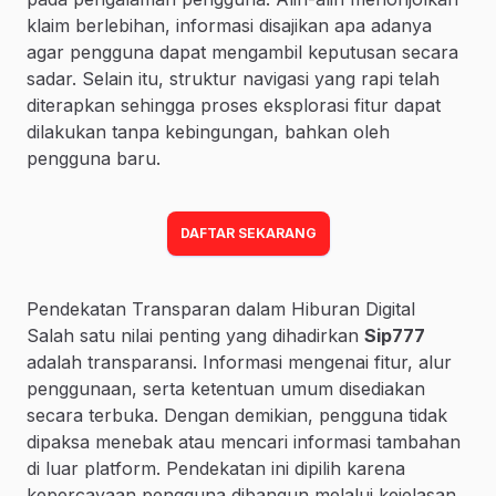
klaim berlebihan, informasi disajikan apa adanya
agar pengguna dapat mengambil keputusan secara
sadar. Selain itu, struktur navigasi yang rapi telah
diterapkan sehingga proses eksplorasi fitur dapat
dilakukan tanpa kebingungan, bahkan oleh
pengguna baru.
DAFTAR SEKARANG
Pendekatan Transparan dalam Hiburan Digital
Salah satu nilai penting yang dihadirkan
Sip777
adalah transparansi. Informasi mengenai fitur, alur
penggunaan, serta ketentuan umum disediakan
secara terbuka. Dengan demikian, pengguna tidak
dipaksa menebak atau mencari informasi tambahan
di luar platform. Pendekatan ini dipilih karena
kepercayaan pengguna dibangun melalui kejelasan,