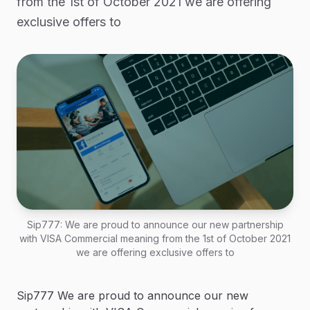
from the 1st of October 2021 we are offering
exclusive offers to
Sip777: We are proud to announce our new partnership
with VISA Commercial meaning from the 1st of October 2021
we are offering exclusive offers to
Sip777 We are proud to announce our new