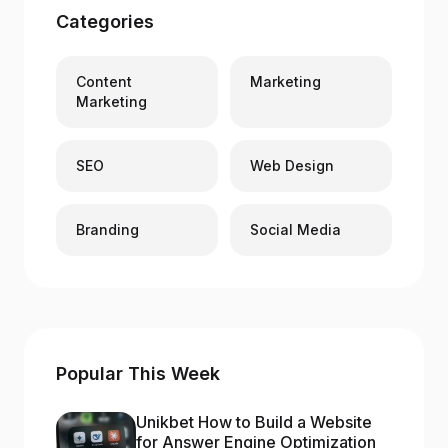
Categories
Content
Marketing
Marketing
SEO
Web Design
Branding
Social Media
Popular This Week
Unikbet How to Build a Website
for Answer Engine Optimization