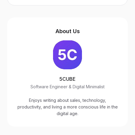
About Us
5CUBE
Software Engineer & Digital Minimalist
Enjoys writing about sales, technology,
productivity, and living a more conscious life in the
digital age.