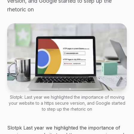
version, and Google started to step up the
rhetoric on
Slotpk: Last year we highlighted the importance of moving
your website to a https secure version, and Google started
to step up the rhetoric on
Slotpk Last year we highlighted the importance of