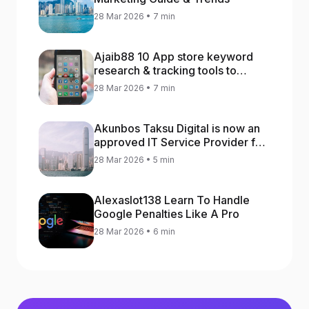
28 Mar 2026 • 7 min
Ajaib88 10 App store keyword
research & tracking tools to
increase app rankings
28 Mar 2026 • 7 min
Akunbos Taksu Digital is now an
approved IT Service Provider for
the Hong Kong Distance Business
28 Mar 2026 • 5 min
Programme
Alexaslot138 Learn To Handle
Google Penalties Like A Pro
28 Mar 2026 • 6 min