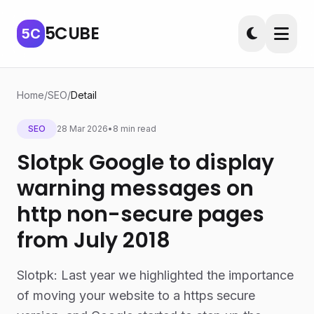
5CUBE
5C
Home
/
SEO
/
Detail
SEO
28 Mar 2026
•
8 min read
Slotpk Google to display
warning messages on
http non-secure pages
from July 2018
Slotpk: Last year we highlighted the importance
of moving your website to a https secure