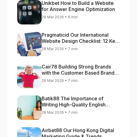
Unikbet How to Build a Website
for Answer Engine Optimization
28 Mar 2026 • 6 min
Pragmaticid Our International
Website Design Checklist: 12 Key
Stages
28 Mar 2026 • 7 min
Cair78 Building Strong Brands
with the Customer Based Brand
Equity (CBBE) Model
28 Mar 2026 • 7 min
Batik88 The Importance of
Writing High-Quality English
Content
28 Mar 2026 • 7 min
Airbet88 Our Hong Kong Digital
Marketing Guide & Trends