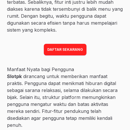
terbatas. Sebaliknya, fitur inti justru lebih mudah
diakses karena tidak tersembunyi di balik menu yang
rumit. Dengan begitu, waktu pengguna dapat
digunakan secara efisien tanpa harus mempelajari
sistem yang kompleks.
DAFTAR SEKARANG
Manfaat Nyata bagi Pengguna
Slotpk
dirancang untuk memberikan manfaat
praktis. Pengguna dapat menikmati hiburan digital
sebagai sarana relaksasi, selama dilakukan secara
bijak. Selain itu, struktur platform memungkinkan
pengguna mengatur waktu dan batas aktivitas
mereka sendiri. Fitur-fitur pendukung telah
disediakan agar pengguna tetap memiliki kendali
penuh.