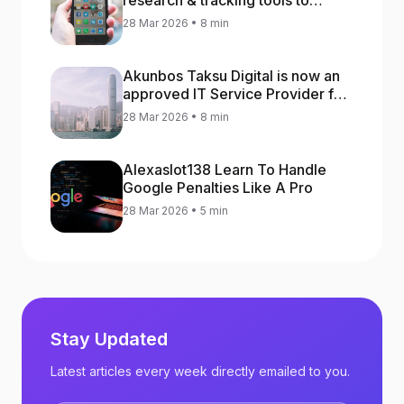
research & tracking tools to
increase app rankings
28 Mar 2026 • 8 min
Akunbos Taksu Digital is now an
approved IT Service Provider for
the Hong Kong Distance Business
28 Mar 2026 • 8 min
Programme
Alexaslot138 Learn To Handle
Google Penalties Like A Pro
28 Mar 2026 • 5 min
Stay Updated
Latest articles every week directly emailed to you.