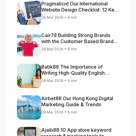
Pragmaticid Our International
Website Design Checklist: 12 Key
Stages
28 Mar 2026 • 6 min
Cair78 Building Strong Brands
with the Customer Based Brand
Equity (CBBE) Model
28 Mar 2026 • 8 min
Batik88 The Importance of
Writing High-Quality English
Content
28 Mar 2026 • 6 min
Airbet88 Our Hong Kong Digital
Marketing Guide & Trends
28 Mar 2026 • 6 min
Ajaib88 10 App store keyword