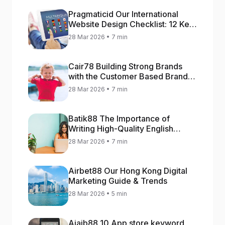
Pragmaticid Our International
Website Design Checklist: 12 Key
Stages
28 Mar 2026 • 7 min
Cair78 Building Strong Brands
with the Customer Based Brand
Equity (CBBE) Model
28 Mar 2026 • 7 min
Batik88 The Importance of
Writing High-Quality English
Content
28 Mar 2026 • 7 min
Airbet88 Our Hong Kong Digital
Marketing Guide & Trends
28 Mar 2026 • 5 min
Ajaib88 10 App store keyword