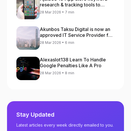
research & tracking tools to
increase app rankings
28 Mar 2026 • 7 min
Akunbos Taksu Digital is now an
approved IT Service Provider for
the Hong Kong Distance Business
28 Mar 2026 • 6 min
Programme
Alexaslot138 Learn To Handle
Google Penalties Like A Pro
28 Mar 2026 • 8 min
Stay Updated
Latest articles every week directly emailed to you.