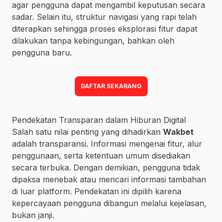
agar pengguna dapat mengambil keputusan secara
sadar. Selain itu, struktur navigasi yang rapi telah
diterapkan sehingga proses eksplorasi fitur dapat
dilakukan tanpa kebingungan, bahkan oleh
pengguna baru.
DAFTAR SEKARANG
Pendekatan Transparan dalam Hiburan Digital
Salah satu nilai penting yang dihadirkan
Wakbet
adalah transparansi. Informasi mengenai fitur, alur
penggunaan, serta ketentuan umum disediakan
secara terbuka. Dengan demikian, pengguna tidak
dipaksa menebak atau mencari informasi tambahan
di luar platform. Pendekatan ini dipilih karena
kepercayaan pengguna dibangun melalui kejelasan,
bukan janji.