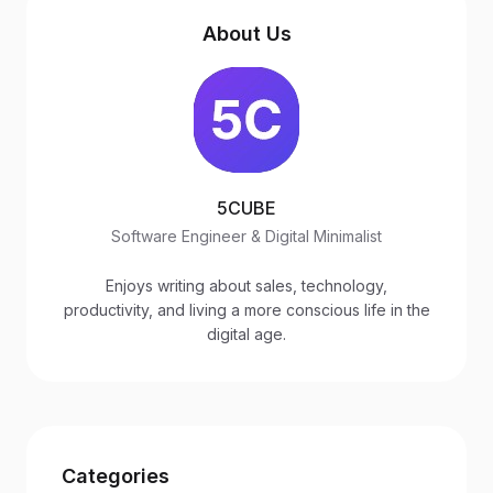
About Us
5CUBE
Software Engineer & Digital Minimalist
Enjoys writing about sales, technology,
productivity, and living a more conscious life in the
digital age.
Categories