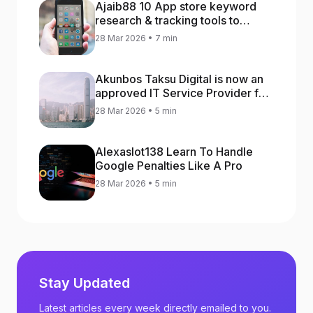
Ajaib88 10 App store keyword
research & tracking tools to
increase app rankings
28 Mar 2026 • 7 min
Akunbos Taksu Digital is now an
approved IT Service Provider for
the Hong Kong Distance Business
28 Mar 2026 • 5 min
Programme
Alexaslot138 Learn To Handle
Google Penalties Like A Pro
28 Mar 2026 • 5 min
Stay Updated
Latest articles every week directly emailed to you.