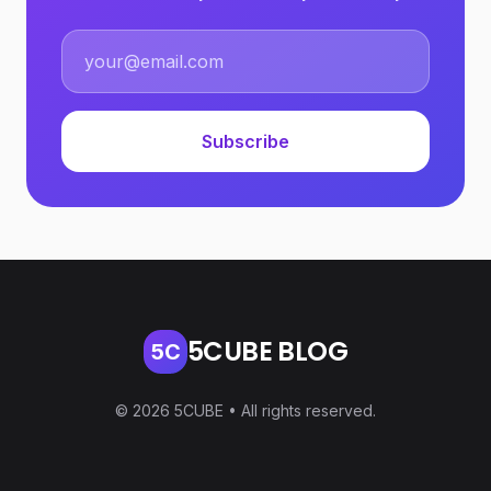
Subscribe
5CUBE BLOG
5C
© 2026 5CUBE • All rights reserved.