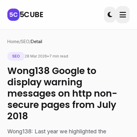
5CUBE
5C
Home
/
SEO
/
Detail
SEO
28 Mar 2026
•
7 min read
Wong138 Google to
display warning
messages on http non-
secure pages from July
2018
Wong138: Last year we highlighted the