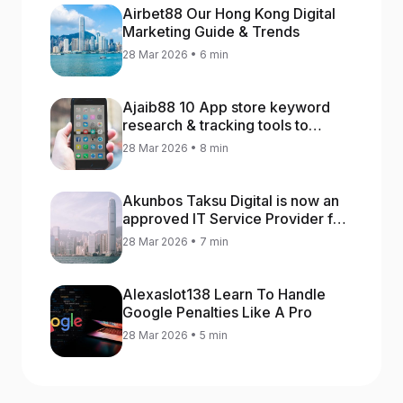
Airbet88 Our Hong Kong Digital
Marketing Guide & Trends
28 Mar 2026 • 6 min
Ajaib88 10 App store keyword
research & tracking tools to
increase app rankings
28 Mar 2026 • 8 min
Akunbos Taksu Digital is now an
approved IT Service Provider for
the Hong Kong Distance Business
28 Mar 2026 • 7 min
Programme
Alexaslot138 Learn To Handle
Google Penalties Like A Pro
28 Mar 2026 • 5 min