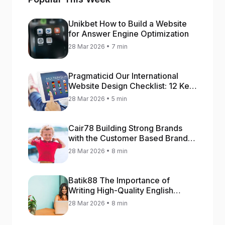
Unikbet How to Build a Website
for Answer Engine Optimization
28 Mar 2026 • 7 min
Pragmaticid Our International
Website Design Checklist: 12 Key
Stages
28 Mar 2026 • 5 min
Cair78 Building Strong Brands
with the Customer Based Brand
Equity (CBBE) Model
28 Mar 2026 • 8 min
Batik88 The Importance of
Writing High-Quality English
Content
28 Mar 2026 • 8 min