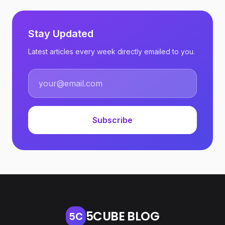
Stay Updated
Latest articles every week directly emailed to you.
Subscribe
5CUBE BLOG
5C