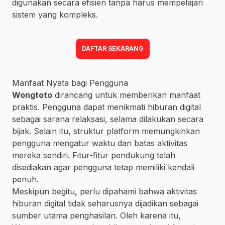
digunakan secara efisien tanpa harus mempelajari
sistem yang kompleks.
DAFTAR SEKARANG
Manfaat Nyata bagi Pengguna
Wongtoto
dirancang untuk memberikan manfaat
praktis. Pengguna dapat menikmati hiburan digital
sebagai sarana relaksasi, selama dilakukan secara
bijak. Selain itu, struktur platform memungkinkan
pengguna mengatur waktu dan batas aktivitas
mereka sendiri. Fitur-fitur pendukung telah
disediakan agar pengguna tetap memiliki kendali
penuh.
Meskipun begitu, perlu dipahami bahwa aktivitas
hiburan digital tidak seharusnya dijadikan sebagai
sumber utama penghasilan. Oleh karena itu,