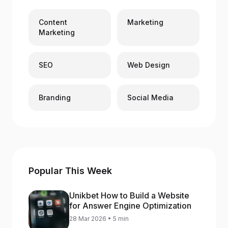
Content
Marketing
Marketing
SEO
Web Design
Branding
Social Media
Popular This Week
Unikbet How to Build a Website
for Answer Engine Optimization
28 Mar 2026 • 5 min