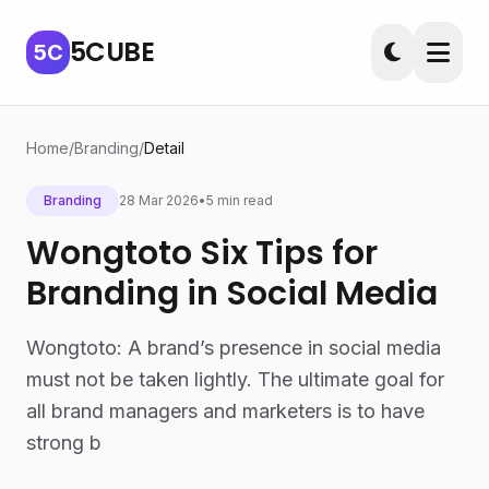
5CUBE
5C
Home
/
Branding
/
Detail
Branding
28 Mar 2026
•
5 min read
Wongtoto Six Tips for
Branding in Social Media
Wongtoto: A brand’s presence in social media
must not be taken lightly. The ultimate goal for
all brand managers and marketers is to have
strong b