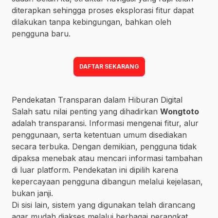
diterapkan sehingga proses eksplorasi fitur dapat
dilakukan tanpa kebingungan, bahkan oleh
pengguna baru.
DAFTAR SEKARANG
Pendekatan Transparan dalam Hiburan Digital
Salah satu nilai penting yang dihadirkan
Wongtoto
adalah transparansi. Informasi mengenai fitur, alur
penggunaan, serta ketentuan umum disediakan
secara terbuka. Dengan demikian, pengguna tidak
dipaksa menebak atau mencari informasi tambahan
di luar platform. Pendekatan ini dipilih karena
kepercayaan pengguna dibangun melalui kejelasan,
bukan janji.
Di sisi lain, sistem yang digunakan telah dirancang
agar mudah diakses melalui berbagai perangkat.