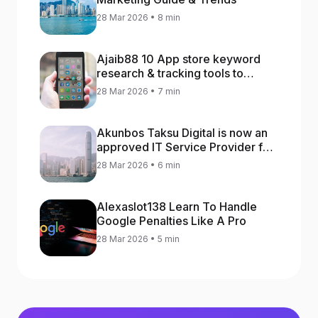
28 Mar 2026 • 8 min
Ajaib88 10 App store keyword
research & tracking tools to
increase app rankings
28 Mar 2026 • 7 min
Akunbos Taksu Digital is now an
approved IT Service Provider for
the Hong Kong Distance Business
28 Mar 2026 • 6 min
Programme
Alexaslot138 Learn To Handle
Google Penalties Like A Pro
28 Mar 2026 • 5 min