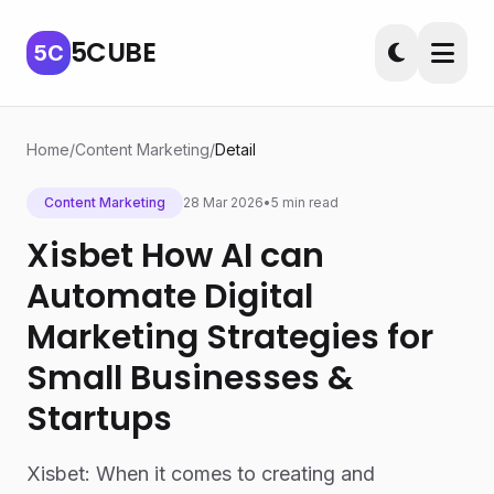
5CUBE
5C
Home
/
Content Marketing
/
Detail
Content Marketing
28 Mar 2026
•
5 min read
Xisbet How AI can
Automate Digital
Marketing Strategies for
Small Businesses &
Startups
Xisbet: When it comes to creating and