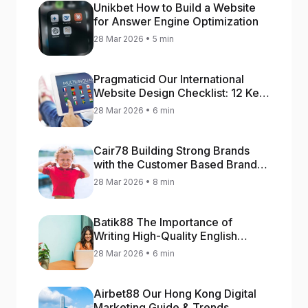
Unikbet How to Build a Website
for Answer Engine Optimization
28 Mar 2026 • 5 min
Pragmaticid Our International
Website Design Checklist: 12 Key
Stages
28 Mar 2026 • 6 min
Cair78 Building Strong Brands
with the Customer Based Brand
Equity (CBBE) Model
28 Mar 2026 • 8 min
Batik88 The Importance of
Writing High-Quality English
Content
28 Mar 2026 • 6 min
Airbet88 Our Hong Kong Digital
Marketing Guide & Trends