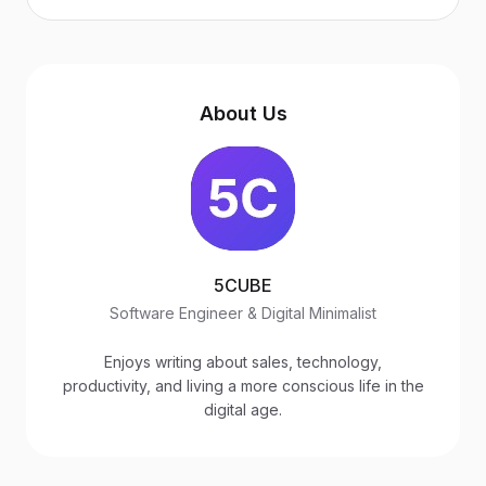
About Us
5CUBE
Software Engineer & Digital Minimalist
Enjoys writing about sales, technology,
productivity, and living a more conscious life in the
digital age.