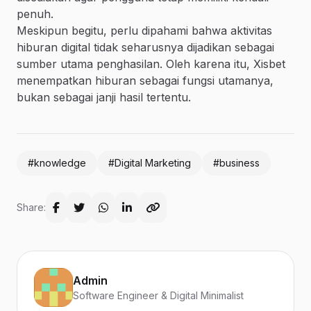
penuh.
Meskipun begitu, perlu dipahami bahwa aktivitas
hiburan digital tidak seharusnya dijadikan sebagai
sumber utama penghasilan. Oleh karena itu, Xisbet
menempatkan hiburan sebagai fungsi utamanya,
bukan sebagai janji hasil tertentu.
#knowledge
#Digital Marketing
#business
Share:
Admin
Software Engineer & Digital Minimalist