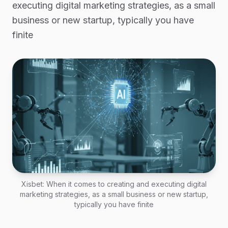
executing digital marketing strategies, as a small
business or new startup, typically you have
finite
Xisbet: When it comes to creating and executing digital
marketing strategies, as a small business or new startup,
typically you have finite