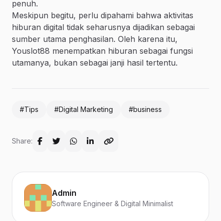
penuh.
Meskipun begitu, perlu dipahami bahwa aktivitas
hiburan digital tidak seharusnya dijadikan sebagai
sumber utama penghasilan. Oleh karena itu,
Youslot88 menempatkan hiburan sebagai fungsi
utamanya, bukan sebagai janji hasil tertentu.
#Tips
#Digital Marketing
#business
Share:
Admin
Software Engineer & Digital Minimalist