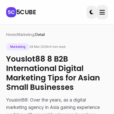
5CUBE
5C
Home
/
Marketing
/
Detail
Marketing
28 Mar 2026
•
5 min read
Youslot88 8 B2B
International Digital
Marketing Tips for Asian
Small Businesses
Youslot88: Over the years, as a digital
marketing agency in Asia gaining experience