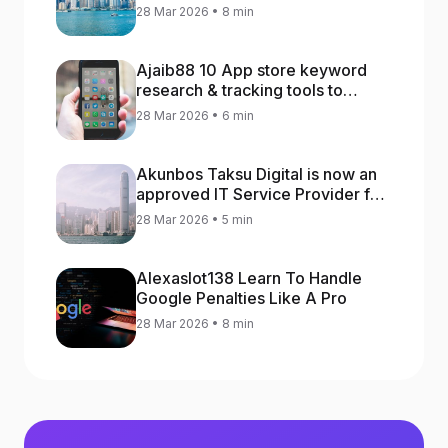
28 Mar 2026 • 8 min
Ajaib88 10 App store keyword
research & tracking tools to
increase app rankings
28 Mar 2026 • 6 min
Akunbos Taksu Digital is now an
approved IT Service Provider for
the Hong Kong Distance Business
28 Mar 2026 • 5 min
Programme
Alexaslot138 Learn To Handle
Google Penalties Like A Pro
28 Mar 2026 • 8 min