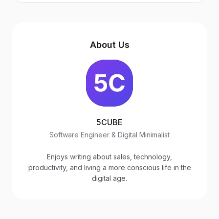
About Us
5CUBE
Software Engineer & Digital Minimalist
Enjoys writing about sales, technology,
productivity, and living a more conscious life in the
digital age.