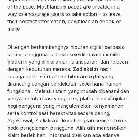
of the page. Most landing pages are created in a
way to encourage users to take action – to leave
their contact information, download an eBook or
make
Di tengah berkembangnya hiburan digital berbasis
online, pengguna semakin selektif dalam memilih
platform yang dinilai aman, transparan, dan relevan
dengan kebutuhan mereka.
Zodiakslot
hadir
sebagai salah satu pilihan hiburan digital yang
dirancang dengan pendekatan sederhana namun
fungsional. Melalui sistem yang mudah dipahami dan
penyajian informasi yang jelas, platform ini ditujukan
bagi pengguna yang mengutamakan kenyamanan
serta kontrol saat beraktivitas secara daring.
Sejak awal, Zodiakslot dikembangkan dengan fokus
pada pengalaman pengguna. Alih-alih menonjolkan
klaim berlebihan, informasi disajikan apa adanya