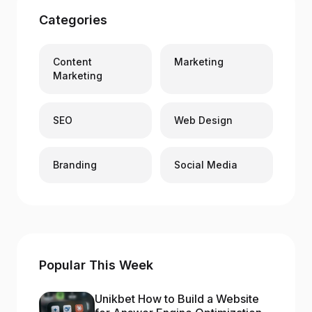
Categories
Content
Marketing
Marketing
SEO
Web Design
Branding
Social Media
Popular This Week
Unikbet How to Build a Website