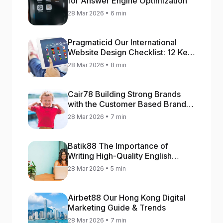
for Answer Engine Optimization
28 Mar 2026 • 6 min
Pragmaticid Our International
Website Design Checklist: 12 Key
Stages
28 Mar 2026 • 8 min
Cair78 Building Strong Brands
with the Customer Based Brand
Equity (CBBE) Model
28 Mar 2026 • 7 min
Batik88 The Importance of
Writing High-Quality English
Content
28 Mar 2026 • 5 min
Airbet88 Our Hong Kong Digital
Marketing Guide & Trends
28 Mar 2026 • 7 min