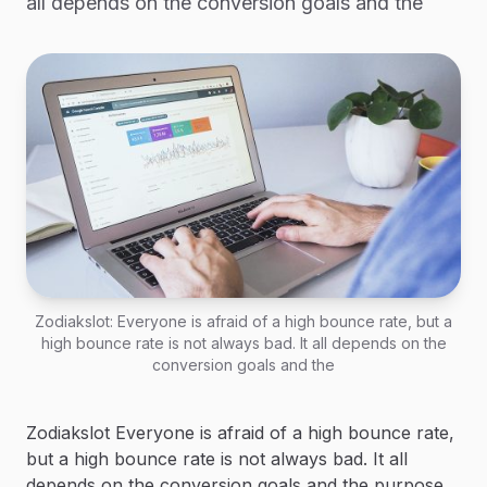
all depends on the conversion goals and the
Zodiakslot: Everyone is afraid of a high bounce rate, but a
high bounce rate is not always bad. It all depends on the
conversion goals and the
Zodiakslot Everyone is afraid of a high bounce rate,
but a high bounce rate is not always bad. It all
depends on the conversion goals and the purpose