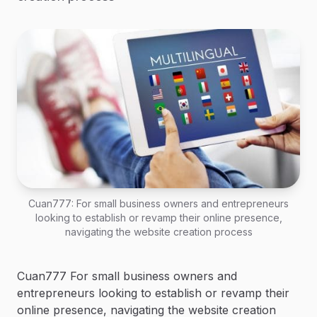
Cuan777: For small business owners and entrepreneurs
looking to establish or revamp their online presence,
navigating the website creation process
Cuan777 For small business owners and
entrepreneurs looking to establish or revamp their
online presence, navigating the website creation