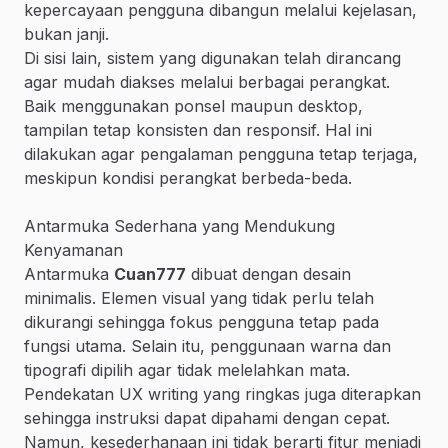
kepercayaan pengguna dibangun melalui kejelasan,
bukan janji.
Di sisi lain, sistem yang digunakan telah dirancang
agar mudah diakses melalui berbagai perangkat.
Baik menggunakan ponsel maupun desktop,
tampilan tetap konsisten dan responsif. Hal ini
dilakukan agar pengalaman pengguna tetap terjaga,
meskipun kondisi perangkat berbeda-beda.
Antarmuka Sederhana yang Mendukung
Kenyamanan
Antarmuka
Cuan777
dibuat dengan desain
minimalis. Elemen visual yang tidak perlu telah
dikurangi sehingga fokus pengguna tetap pada
fungsi utama. Selain itu, penggunaan warna dan
tipografi dipilih agar tidak melelahkan mata.
Pendekatan UX writing yang ringkas juga diterapkan
sehingga instruksi dapat dipahami dengan cepat.
Namun, kesederhanaan ini tidak berarti fitur menjadi