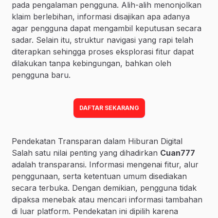
pada pengalaman pengguna. Alih-alih menonjolkan
klaim berlebihan, informasi disajikan apa adanya
agar pengguna dapat mengambil keputusan secara
sadar. Selain itu, struktur navigasi yang rapi telah
diterapkan sehingga proses eksplorasi fitur dapat
dilakukan tanpa kebingungan, bahkan oleh
pengguna baru.
DAFTAR SEKARANG
Pendekatan Transparan dalam Hiburan Digital
Salah satu nilai penting yang dihadirkan
Cuan777
adalah transparansi. Informasi mengenai fitur, alur
penggunaan, serta ketentuan umum disediakan
secara terbuka. Dengan demikian, pengguna tidak
dipaksa menebak atau mencari informasi tambahan
di luar platform. Pendekatan ini dipilih karena