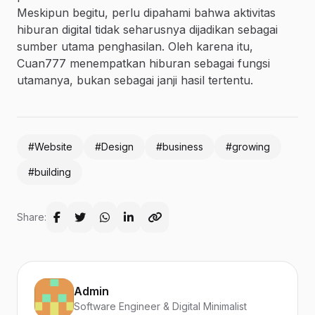
Meskipun begitu, perlu dipahami bahwa aktivitas
hiburan digital tidak seharusnya dijadikan sebagai
sumber utama penghasilan. Oleh karena itu,
Cuan777 menempatkan hiburan sebagai fungsi
utamanya, bukan sebagai janji hasil tertentu.
#Website
#Design
#business
#growing
#building
Share:
Admin
Software Engineer & Digital Minimalist