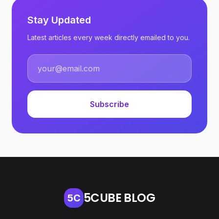
Stay Updated
Latest articles every week directly emailed to you.
Subscribe
5CUBE BLOG
5C