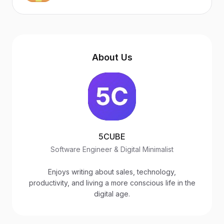
About Us
5CUBE
Software Engineer & Digital Minimalist
Enjoys writing about sales, technology,
productivity, and living a more conscious life in the
digital age.