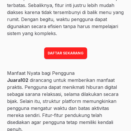
terbatas. Sebaliknya, fitur inti justru lebih mudah
diakses karena tidak tersembunyi di balik menu yang
rumit. Dengan begitu, waktu pengguna dapat
digunakan secara efisien tanpa harus mempelajari
sistem yang kompleks.
DAFTAR SEKARANG
Manfaat Nyata bagi Pengguna
Juara102
dirancang untuk memberikan manfaat
praktis. Pengguna dapat menikmati hiburan digital
sebagai sarana relaksasi, selama dilakukan secara
bijak. Selain itu, struktur platform memungkinkan
pengguna mengatur waktu dan batas aktivitas
mereka sendiri. Fitur-fitur pendukung telah
disediakan agar pengguna tetap memiliki kendali
penuh.