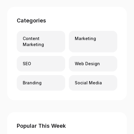
Categories
Content
Marketing
Marketing
SEO
Web Design
Branding
Social Media
Popular This Week