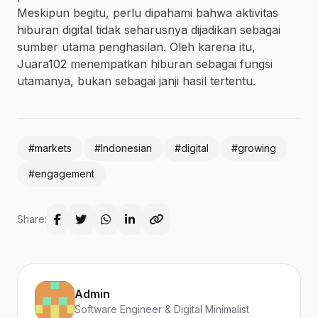
Meskipun begitu, perlu dipahami bahwa aktivitas
hiburan digital tidak seharusnya dijadikan sebagai
sumber utama penghasilan. Oleh karena itu,
Juara102 menempatkan hiburan sebagai fungsi
utamanya, bukan sebagai janji hasil tertentu.
#markets
#Indonesian
#digital
#growing
#engagement
Share:
Admin
Software Engineer & Digital Minimalist