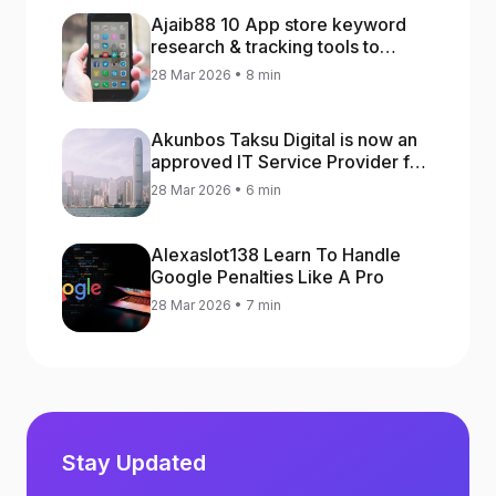
Ajaib88 10 App store keyword
research & tracking tools to
increase app rankings
28 Mar 2026 • 8 min
Akunbos Taksu Digital is now an
approved IT Service Provider for
the Hong Kong Distance Business
28 Mar 2026 • 6 min
Programme
Alexaslot138 Learn To Handle
Google Penalties Like A Pro
28 Mar 2026 • 7 min
Stay Updated