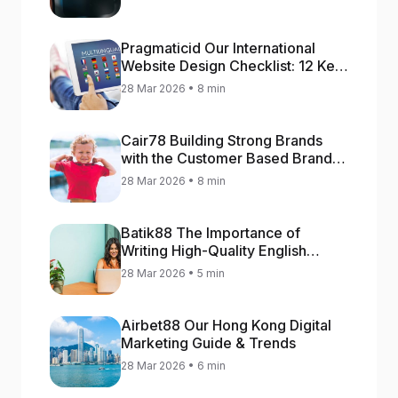
Pragmaticid Our International
Website Design Checklist: 12 Key
Stages
28 Mar 2026 • 8 min
Cair78 Building Strong Brands
with the Customer Based Brand
Equity (CBBE) Model
28 Mar 2026 • 8 min
Batik88 The Importance of
Writing High-Quality English
Content
28 Mar 2026 • 5 min
Airbet88 Our Hong Kong Digital
Marketing Guide & Trends
28 Mar 2026 • 6 min