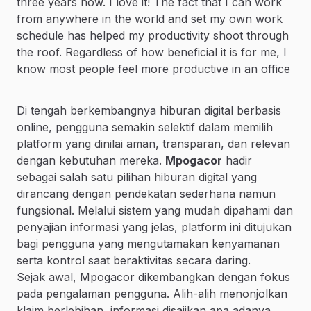
three years now. I love it! The fact that I can work
from anywhere in the world and set my own work
schedule has helped my productivity shoot through
the roof. Regardless of how beneficial it is for me, I
know most people feel more productive in an office
Di tengah berkembangnya hiburan digital berbasis
online, pengguna semakin selektif dalam memilih
platform yang dinilai aman, transparan, dan relevan
dengan kebutuhan mereka.
Mpogacor
hadir
sebagai salah satu pilihan hiburan digital yang
dirancang dengan pendekatan sederhana namun
fungsional. Melalui sistem yang mudah dipahami dan
penyajian informasi yang jelas, platform ini ditujukan
bagi pengguna yang mengutamakan kenyamanan
serta kontrol saat beraktivitas secara daring.
Sejak awal, Mpogacor dikembangkan dengan fokus
pada pengalaman pengguna. Alih-alih menonjolkan
klaim berlebihan, informasi disajikan apa adanya