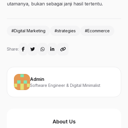
utamanya, bukan sebagai janji hasil tertentu.
#Digital Marketing
#strategies
#Ecommerce
Share:
Admin
Software Engineer & Digital Minimalist
About Us