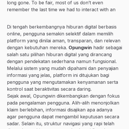
long gone. To be fair, most of us don’t even
remember the last time we had to interact with an
Di tengah berkembangnya hiburan digital berbasis
online, pengguna semakin selektif dalam memilih
platform yang dinilai aman, transparan, dan relevan
dengan kebutuhan mereka.
Opungwin
hadir sebagai
salah satu pilihan hiburan digital yang dirancang
dengan pendekatan sederhana namun fungsional.
Melalui sistem yang mudah dipahami dan penyajian
informasi yang jelas, platform ini ditujukan bagi
pengguna yang mengutamakan kenyamanan serta
kontrol saat beraktivitas secara daring.
Sejak awal, Opungwin dikembangkan dengan fokus
pada pengalaman pengguna. Alih-alih menonjolkan
klaim berlebihan, informasi disajikan apa adanya
agar pengguna dapat mengambil keputusan secara
sadar. Selain itu, struktur navigasi yang rapi telah