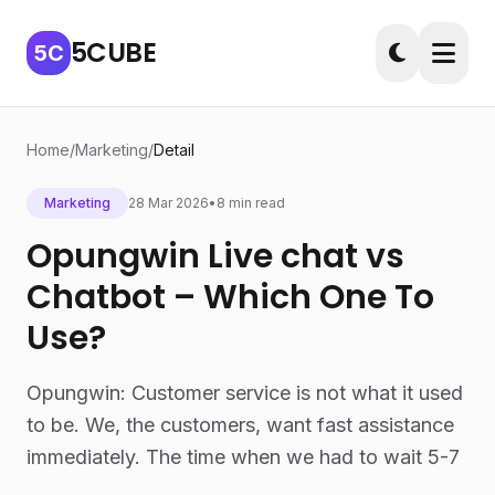
5CUBE
5C
Home
/
Marketing
/
Detail
Marketing
28 Mar 2026
•
8 min read
Opungwin Live chat vs
Chatbot – Which One To
Use?
Opungwin: Customer service is not what it used
to be. We, the customers, want fast assistance
immediately. The time when we had to wait 5-7