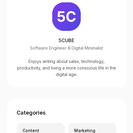
5CUBE
Software Engineer & Digital Minimalist
Enjoys writing about sales, technology,
productivity, and living a more conscious life in the
digital age.
Categories
Content
Marketing