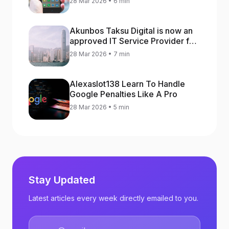
28 Mar 2026 • 6 min
Akunbos Taksu Digital is now an
approved IT Service Provider for
the Hong Kong Distance Business
28 Mar 2026 • 7 min
Programme
Alexaslot138 Learn To Handle
Google Penalties Like A Pro
28 Mar 2026 • 5 min
Stay Updated
Latest articles every week directly emailed to you.