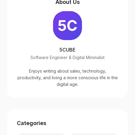
About Us
5CUBE
Software Engineer & Digital Minimalist
Enjoys writing about sales, technology,
productivity, and living a more conscious life in the
digital age.
Categories