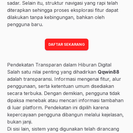
sadar. Selain itu, struktur navigasi yang rapi telah
diterapkan sehingga proses eksplorasi fitur dapat
dilakukan tanpa kebingungan, bahkan oleh
pengguna baru.
DAFTAR SEKARANG
Pendekatan Transparan dalam Hiburan Digital
Salah satu nilai penting yang dihadirkan
Qqwin88
adalah transparansi. Informasi mengenai fitur, alur
penggunaan, serta ketentuan umum disediakan
secara terbuka. Dengan demikian, pengguna tidak
dipaksa menebak atau mencari informasi tambahan
di luar platform. Pendekatan ini dipilih karena
kepercayaan pengguna dibangun melalui kejelasan,
bukan janji.
Di sisi lain, sistem yang digunakan telah dirancang