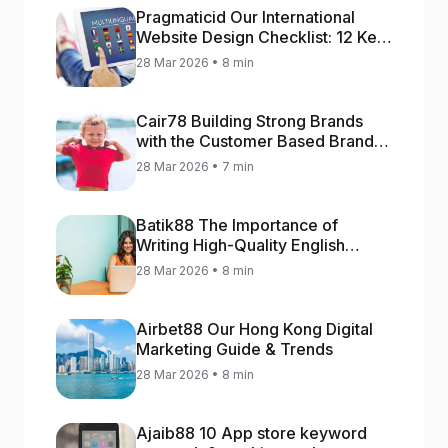
Pragmaticid Our International
Website Design Checklist: 12 Key
Stages
28 Mar 2026 • 8 min
Cair78 Building Strong Brands
with the Customer Based Brand
Equity (CBBE) Model
28 Mar 2026 • 7 min
Batik88 The Importance of
Writing High-Quality English
Content
28 Mar 2026 • 8 min
Airbet88 Our Hong Kong Digital
Marketing Guide & Trends
28 Mar 2026 • 8 min
Ajaib88 10 App store keyword