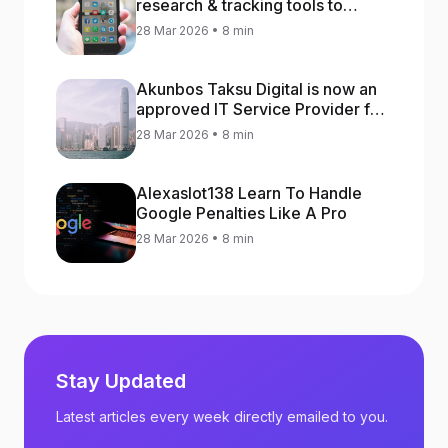
research & tracking tools to
increase app rankings
28 Mar 2026 • 8 min
Akunbos Taksu Digital is now an
approved IT Service Provider for
the Hong Kong Distance Business
28 Mar 2026 • 8 min
Programme
Alexaslot138 Learn To Handle
Google Penalties Like A Pro
28 Mar 2026 • 8 min
Stay Updated
Latest articles every week directly emailed to you.