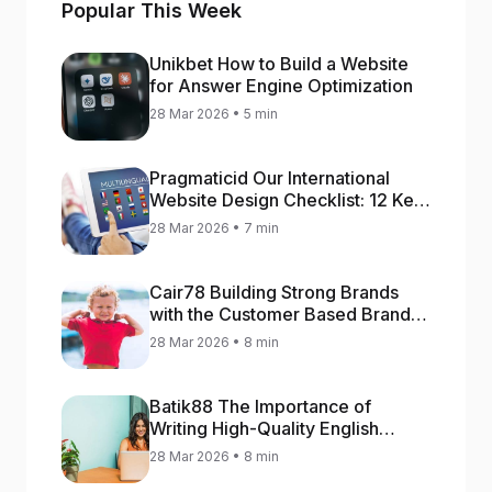
Popular This Week
Unikbet How to Build a Website
for Answer Engine Optimization
28 Mar 2026 • 5 min
Pragmaticid Our International
Website Design Checklist: 12 Key
Stages
28 Mar 2026 • 7 min
Cair78 Building Strong Brands
with the Customer Based Brand
Equity (CBBE) Model
28 Mar 2026 • 8 min
Batik88 The Importance of
Writing High-Quality English
Content
28 Mar 2026 • 8 min