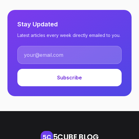
Stay Updated
Latest articles every week directly emailed to you.
Subscribe
5CUBE BLOG
5C