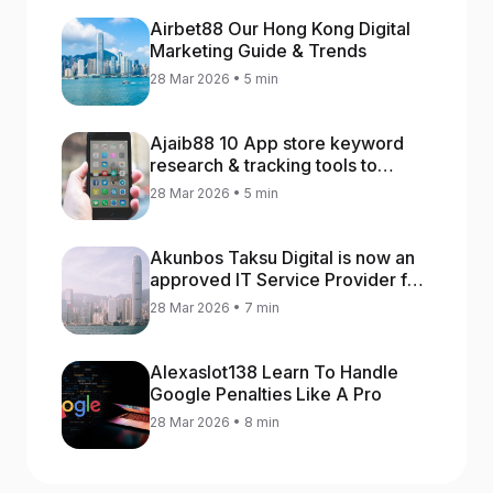
Airbet88 Our Hong Kong Digital
Marketing Guide & Trends
28 Mar 2026 • 5 min
Ajaib88 10 App store keyword
research & tracking tools to
increase app rankings
28 Mar 2026 • 5 min
Akunbos Taksu Digital is now an
approved IT Service Provider for
the Hong Kong Distance Business
28 Mar 2026 • 7 min
Programme
Alexaslot138 Learn To Handle
Google Penalties Like A Pro
28 Mar 2026 • 8 min