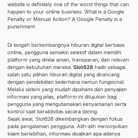
website is definitely one of the worst things that can
happen to your online business. What is a Google
Penalty or Manual Action? A Google Penalty is a
punishment
Di tengah berkembangnya hiburan digital berbasis
online, pengguna semakin selektif dalam memilih
platform yang dinilai aman, transparan, dan relevan
dengan kebutuhan mereka.
Slot628
hadir sebagai
salah satu pilihan hiburan digital yang dirancang
dengan pendekatan sederhana namun fungsional.
Melalui sistem yang mudah dipahami dan penyajian
informasi yang jelas, platform ini ditujukan bagi
pengguna yang mengutamakan kenyamanan serta
kontrol saat beraktivitas secara daring.
Sejak awal, Slot628 dikembangkan dengan fokus
pada pengalaman pengguna. Alih-alih menonjolkan
klaim berlebihan, informasi disajikan apa adanya