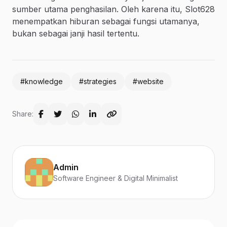
sumber utama penghasilan. Oleh karena itu, Slot628
menempatkan hiburan sebagai fungsi utamanya,
bukan sebagai janji hasil tertentu.
#knowledge
#strategies
#website
Share:
Admin
Software Engineer & Digital Minimalist