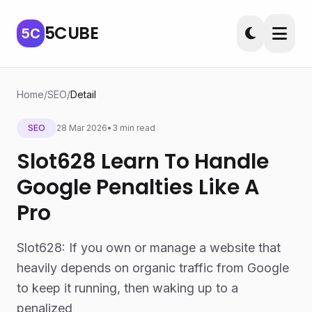
5CUBE
5C
Home
/
SEO
/
Detail
SEO
28 Mar 2026
•
3 min read
Slot628 Learn To Handle
Google Penalties Like A
Pro
Slot628: If you own or manage a website that
heavily depends on organic traffic from Google
to keep it running, then waking up to a
penalized