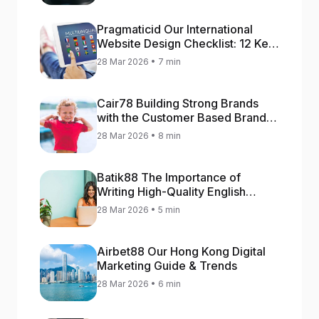
Pragmaticid Our International
Website Design Checklist: 12 Key
Stages
28 Mar 2026 • 7 min
Cair78 Building Strong Brands
with the Customer Based Brand
Equity (CBBE) Model
28 Mar 2026 • 8 min
Batik88 The Importance of
Writing High-Quality English
Content
28 Mar 2026 • 5 min
Airbet88 Our Hong Kong Digital
Marketing Guide & Trends
28 Mar 2026 • 6 min