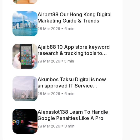
Airbet88 Our Hong Kong Digital
Marketing Guide & Trends
28 Mar 2026 • 6 min
Ajaib88 10 App store keyword
research & tracking tools to
increase app rankings
28 Mar 2026 • 5 min
Akunbos Taksu Digital is now
an approved IT Service
Provider for the Hong Kong
28 Mar 2026 • 6 min
Distance Business Programme
Alexaslot138 Learn To Handle
Google Penalties Like A Pro
28 Mar 2026 • 8 min