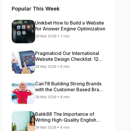
Popular This Week
Unikbet How to Build a Website
for Answer Engine Optimization
28 Mar 2026 • 7 min
Pragmaticid Our International
Website Design Checklist: 12
Key Stages
28 Mar 2026 • 6 min
Cair78 Building Strong Brands
with the Customer Based Brand
Equity (CBBE) Model
28 Mar 2026 • 8 min
Batik88 The Importance of
Writing High-Quality English
Content
28 Mar 2026 • 6 min