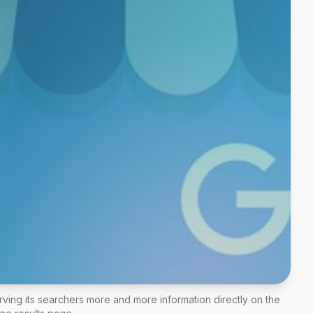
ving its searchers more and more information directly on the