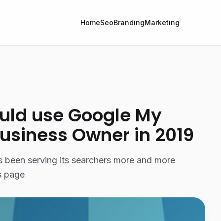
Home
Seo
Branding
Marketing
uld use Google My
Business Owner in 2019
s been serving its searchers more and more
ts page