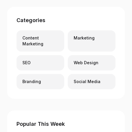
Categories
Content
Marketing
Marketing
SEO
Web Design
Branding
Social Media
Popular This Week