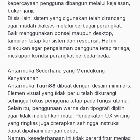
kepercayaan pengguna dibangun melalui kejelasan,
bukan janji.
Di sisi lain, sistem yang digunakan telah dirancang
agar mudah diakses melalui berbagai perangkat.
Baik menggunakan ponsel maupun desktop,
tampilan tetap konsisten dan responsif. Hal ini
dilakukan agar pengalaman pengguna tetap terjaga,
meskipun kondisi perangkat berbeda-beda.
Antarmuka Sederhana yang Mendukung
Kenyamanan
Antarmuka
Tauri88
dibuat dengan desain minimalis.
Elemen visual yang tidak perlu telah dikurangi
sehingga fokus pengguna tetap pada fungsi utama.
Selain itu, penggunaan warna dan tipografi dipilih
agar tidak melelahkan mata. Pendekatan UX writing
yang ringkas juga diterapkan sehingga instruksi
dapat dipahami dengan cepat.
Namun, kesederhanaan ini tidak berarti fitur menjadi