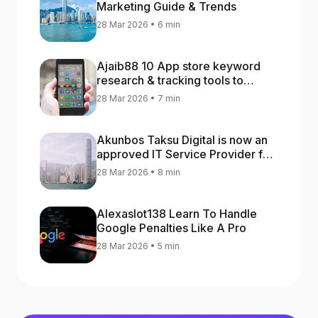
Marketing Guide & Trends
28 Mar 2026 • 6 min
Ajaib88 10 App store keyword
research & tracking tools to
increase app rankings
28 Mar 2026 • 7 min
Akunbos Taksu Digital is now an
approved IT Service Provider for
the Hong Kong Distance Business
28 Mar 2026 • 8 min
Programme
Alexaslot138 Learn To Handle
Google Penalties Like A Pro
28 Mar 2026 • 5 min