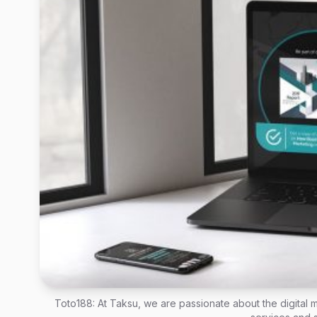
Toto188: At Taksu, we are passionate about the digital 