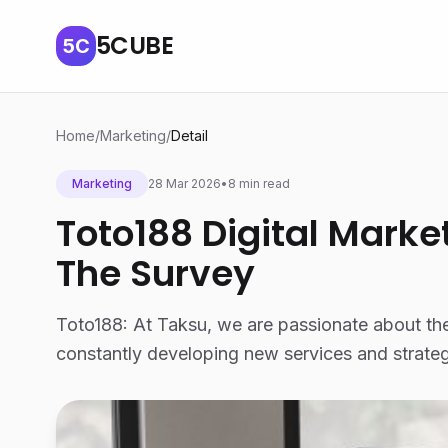
5CUBE
5C
Home
/
Marketing
/
Detail
Marketing
28 Mar 2026
•
8 min read
Toto188 Digital Marke
The Survey
Toto188: At Taksu, we are passionate about the
constantly developing new services and strateg