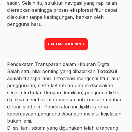
sadar. Selain itu, struktur navigasi yang rapi telah
diterapkan sehingga proses eksplorasi fitur dapat
dilakukan tanpa kebingungan, bahkan oleh
pengguna baru.
DAFTAR SEKARANG
Pendekatan Transparan dalam Hiburan Digital
Salah satu nilai penting yang dihadirkan
Toto268
adalah transparansi. Informasi mengenai fitur, alur
penggunaan, serta ketentuan umum disediakan
secara terbuka. Dengan demikian, pengguna tidak
dipaksa menebak atau mencari informasi tambahan
di luar platform. Pendekatan ini dipilih karena
kepercayaan pengguna dibangun melalui kejelasan,
bukan janji.
Di sisi lain, sistem yang digunakan telah dirancang