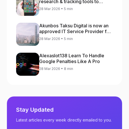
research & tracking tools to
increase app rankings
28 Mar 2026 • 5 min
Akunbos Taksu Digital is now an
approved IT Service Provider for
the Hong Kong Distance Business
28 Mar 2026 • 5 min
Programme
Alexaslot138 Learn To Handle
Google Penalties Like A Pro
28 Mar 2026 • 8 min
Stay Updated
Latest articles every week directly emailed to you.