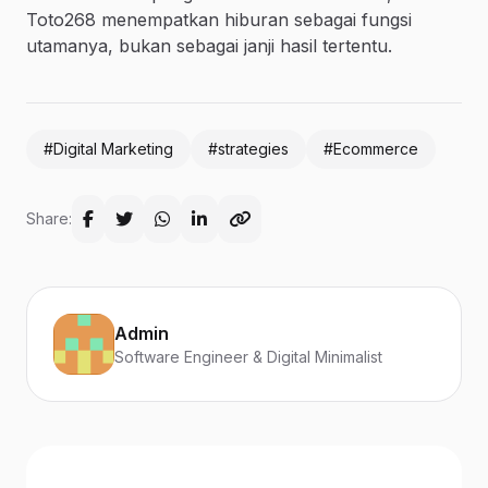
Toto268 menempatkan hiburan sebagai fungsi
utamanya, bukan sebagai janji hasil tertentu.
#Digital Marketing
#strategies
#Ecommerce
Share:
Admin
Software Engineer & Digital Minimalist