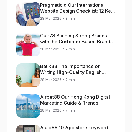
Pragmaticid Our International
Website Design Checklist: 12 Key
Stages
28 Mar 2026 • 8 min
Cair78 Building Strong Brands
with the Customer Based Brand
Equity (CBBE) Model
28 Mar 2026 • 7 min
Batik88 The Importance of
Writing High-Quality English
Content
28 Mar 2026 • 7 min
Airbet88 Our Hong Kong Digital
Marketing Guide & Trends
28 Mar 2026 • 7 min
Ajaib88 10 App store keyword