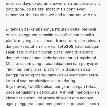
business days to get an answer on a simple query is
long gone. To be fair, most of us don’t even
remember the last time we had to interact with an
Di tengah berkembangnya hiburan digital berbasis
online, pengguna semakin selektif dalam memilih
platform yang dinilai aman, transparan, dan relevan
dengan kebutuhan mereka.
Toto268
hadir sebagai
salah satu pilihan hiburan digital yang dirancang
dengan pendekatan sederhana namun fungsional.
Melalui sistem yang mudah dipahami dan penyajian
informasi yang jelas, platform ini ditujukan bagi
pengguna yang mengutamakan kenyamanan serta
kontrol saat beraktivitas secara daring.
Sejak awal, Toto268 dikembangkan dengan fokus
pada pengalaman pengguna. Alih-alih menonjolkan
klaim berlebihan, informasi disajikan apa adanya
agar pengguna dapat mengambil keputusan secara