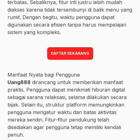
terbatas. Sebaliknya, fitur inti justru lebih mudah
diakses karena tidak tersembunyi di balik menu yang
rumit. Dengan begitu, waktu pengguna dapat
digunakan secara efisien tanpa harus mempelajari
sistem yang kompleks.
DAFTAR SEKARANG
Manfaat Nyata bagi Pengguna
Uang888
dirancang untuk memberikan manfaat
praktis. Pengguna dapat menikmati hiburan digital
sebagai sarana relaksasi, selama dilakukan secara
bijak. Selain itu, struktur platform memungkinkan
pengguna mengatur waktu dan batas aktivitas
mereka sendiri. Fitur-fitur pendukung telah
disediakan agar pengguna tetap memiliki kendali
penuh.