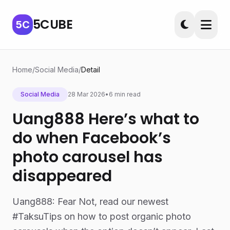
5CUBE
5C
Home
/
Social Media
/
Detail
Social Media
28 Mar 2026
•
6 min read
Uang888 Here’s what to
do when Facebook’s
photo carousel has
disappeared
Uang888: Fear Not, read our newest
#TaksuTips on how to post organic photo