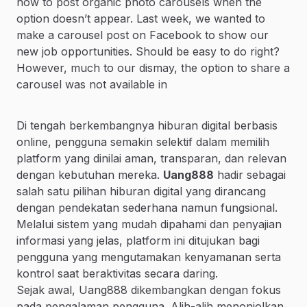
how to post organic photo carousels when the
option doesn’t appear. Last week, we wanted to
make a carousel post on Facebook to show our
new job opportunities. Should be easy to do right?
However, much to our dismay, the option to share a
carousel was not available in
Di tengah berkembangnya hiburan digital berbasis
online, pengguna semakin selektif dalam memilih
platform yang dinilai aman, transparan, dan relevan
dengan kebutuhan mereka.
Uang888
hadir sebagai
salah satu pilihan hiburan digital yang dirancang
dengan pendekatan sederhana namun fungsional.
Melalui sistem yang mudah dipahami dan penyajian
informasi yang jelas, platform ini ditujukan bagi
pengguna yang mengutamakan kenyamanan serta
kontrol saat beraktivitas secara daring.
Sejak awal, Uang888 dikembangkan dengan fokus
pada pengalaman pengguna. Alih-alih menonjolkan