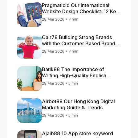
Pragmaticid Our International
Website Design Checklist: 12 Key
Stages
28 Mar 2026 • 7 min
Cair78 Building Strong Brands
with the Customer Based Brand
Equity (CBBE) Model
28 Mar 2026 • 7 min
Batik88 The Importance of
Writing High-Quality English
Content
28 Mar 2026 • 5 min
Airbet88 Our Hong Kong Digital
Marketing Guide & Trends
28 Mar 2026 • 5 min
Ajaib88 10 App store keyword