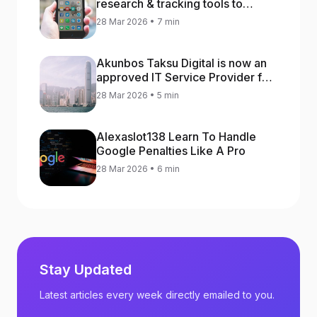
research & tracking tools to
increase app rankings
28 Mar 2026 • 7 min
Akunbos Taksu Digital is now an
approved IT Service Provider for
the Hong Kong Distance Business
28 Mar 2026 • 5 min
Programme
Alexaslot138 Learn To Handle
Google Penalties Like A Pro
28 Mar 2026 • 6 min
Stay Updated
Latest articles every week directly emailed to you.