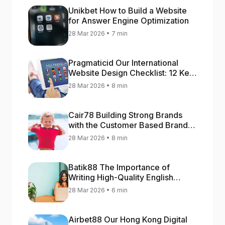
Unikbet How to Build a Website
for Answer Engine Optimization
28 Mar 2026 • 7 min
Pragmaticid Our International
Website Design Checklist: 12 Key
Stages
28 Mar 2026 • 8 min
Cair78 Building Strong Brands
with the Customer Based Brand
Equity (CBBE) Model
28 Mar 2026 • 8 min
Batik88 The Importance of
Writing High-Quality English
Content
28 Mar 2026 • 6 min
Airbet88 Our Hong Kong Digital