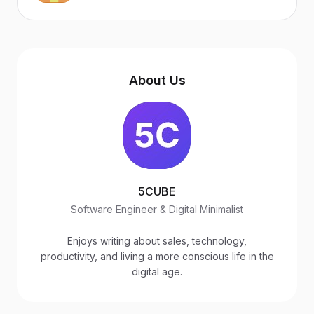
About Us
5CUBE
Software Engineer & Digital Minimalist
Enjoys writing about sales, technology,
productivity, and living a more conscious life in the
digital age.