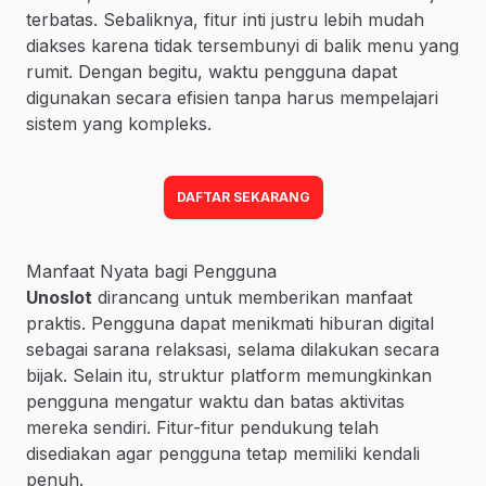
terbatas. Sebaliknya, fitur inti justru lebih mudah
diakses karena tidak tersembunyi di balik menu yang
rumit. Dengan begitu, waktu pengguna dapat
digunakan secara efisien tanpa harus mempelajari
sistem yang kompleks.
DAFTAR SEKARANG
Manfaat Nyata bagi Pengguna
Unoslot
dirancang untuk memberikan manfaat
praktis. Pengguna dapat menikmati hiburan digital
sebagai sarana relaksasi, selama dilakukan secara
bijak. Selain itu, struktur platform memungkinkan
pengguna mengatur waktu dan batas aktivitas
mereka sendiri. Fitur-fitur pendukung telah
disediakan agar pengguna tetap memiliki kendali
penuh.