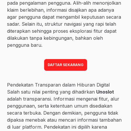
pada pengalaman pengguna. Alih-alih menonjolkan
klaim berlebihan, informasi disajikan apa adanya
agar pengguna dapat mengambil keputusan secara
sadar. Selain itu, struktur navigasi yang rapi telah
diterapkan sehingga proses eksplorasi fitur dapat
dilakukan tanpa kebingungan, bahkan oleh
pengguna baru.
DAFTAR SEKARANG
Pendekatan Transparan dalam Hiburan Digital
Salah satu nilai penting yang dihadirkan
Unoslot
adalah transparansi. Informasi mengenai fitur, alur
penggunaan, serta ketentuan umum disediakan
secara terbuka. Dengan demikian, pengguna tidak
dipaksa menebak atau mencari informasi tambahan
di luar platform. Pendekatan ini dipilih karena