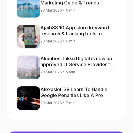
Marketing Guide & Trends
28 Mar 2026 • 6 min
Ajaib88 10 App store keyword
research & tracking tools to
increase app rankings
28 Mar 2026 • 6 min
Akunbos Taksu Digital is now an
approved IT Service Provider for
the Hong Kong Distance Business
28 Mar 2026 • 5 min
Programme
Alexaslot138 Learn To Handle
Google Penalties Like A Pro
28 Mar 2026 • 7 min