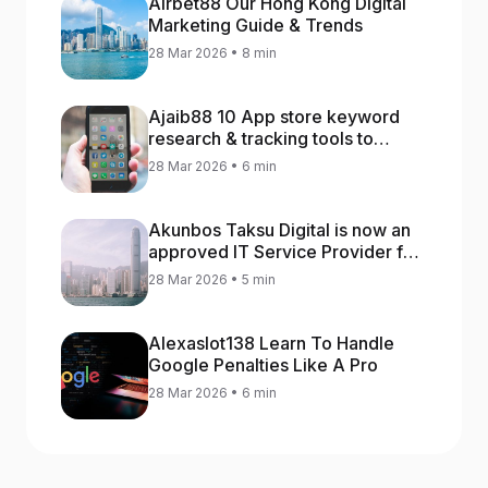
Airbet88 Our Hong Kong Digital
Marketing Guide & Trends
28 Mar 2026 • 8 min
Ajaib88 10 App store keyword
research & tracking tools to
increase app rankings
28 Mar 2026 • 6 min
Akunbos Taksu Digital is now an
approved IT Service Provider for
the Hong Kong Distance Business
28 Mar 2026 • 5 min
Programme
Alexaslot138 Learn To Handle
Google Penalties Like A Pro
28 Mar 2026 • 6 min