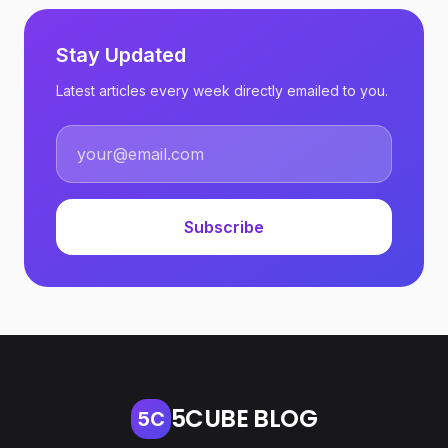
Stay Updated
Latest articles every week directly emailed to you.
Subscribe
5CUBE BLOG
5C