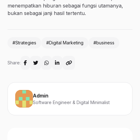
menempatkan hiburan sebagai fungsi utamanya,
bukan sebagai janji hasil tertentu.
#Strategies
#Digital Marketing
#business
Share:
Admin
Software Engineer & Digital Minimalist