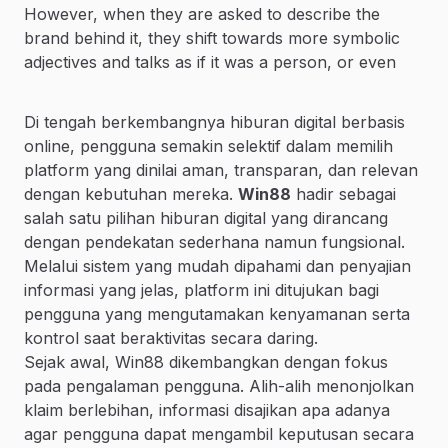
However, when they are asked to describe the
brand behind it, they shift towards more symbolic
adjectives and talks as if it was a person, or even
Di tengah berkembangnya hiburan digital berbasis
online, pengguna semakin selektif dalam memilih
platform yang dinilai aman, transparan, dan relevan
dengan kebutuhan mereka.
Win88
hadir sebagai
salah satu pilihan hiburan digital yang dirancang
dengan pendekatan sederhana namun fungsional.
Melalui sistem yang mudah dipahami dan penyajian
informasi yang jelas, platform ini ditujukan bagi
pengguna yang mengutamakan kenyamanan serta
kontrol saat beraktivitas secara daring.
Sejak awal, Win88 dikembangkan dengan fokus
pada pengalaman pengguna. Alih-alih menonjolkan
klaim berlebihan, informasi disajikan apa adanya
agar pengguna dapat mengambil keputusan secara