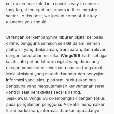
set up and marketed in a specific way to ensure
they target the right customers in their industry
sector. In this post, we look at some of the key
elements you should
Di tengah berkembangnya hiburan digital berbasis
online, pengguna semakin selektif dalam memilih
platform yang dinilai aman, transparan, dan relevan
dengan kebutuhan mereka.
Wings168
hadir sebagai
salah satu pilihan hiburan digital yang dirancang
dengan pendekatan sederhana namun fungsional.
Melalui sistem yang mudah dipahami dan penyajian
informasi yang jelas, platform ini ditujukan bagi
pengguna yang mengutamakan kenyamanan serta
kontrol saat beraktivitas secara daring.
Sejak awal, Wings168 dikembangkan dengan fokus
pada pengalaman pengguna. Alih-alih menonjolkan
klaim berlebihan, informasi disajikan apa adanya