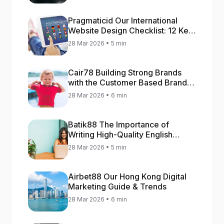
Pragmaticid Our International
Website Design Checklist: 12 Key
Stages
28 Mar 2026 • 5 min
Cair78 Building Strong Brands
with the Customer Based Brand
Equity (CBBE) Model
28 Mar 2026 • 6 min
Batik88 The Importance of
Writing High-Quality English
Content
28 Mar 2026 • 5 min
Airbet88 Our Hong Kong Digital
Marketing Guide & Trends
28 Mar 2026 • 6 min