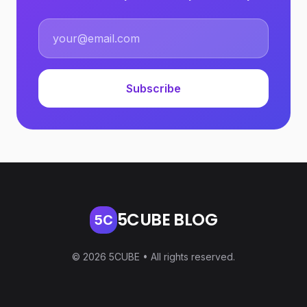
Subscribe
5CUBE BLOG
5C
© 2026 5CUBE • All rights reserved.