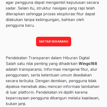
agar pengguna dapat mengambil keputusan secara
sadar. Selain itu, struktur navigasi yang rapi telah
diterapkan sehingga proses eksplorasi fitur dapat
dilakukan tanpa kebingungan, bahkan oleh
pengguna baru.
DAFTAR SEKARANG
Pendekatan Transparan dalam Hiburan Digital
Salah satu nilai penting yang dihadirkan
Wings168
adalah transparansi. Informasi mengenai fitur, alur
penggunaan, serta ketentuan umum disediakan
secara terbuka. Dengan demikian, pengguna tidak
dipaksa menebak atau mencari informasi tambahan
di luar platform. Pendekatan ini dipilih karena
kepercayaan pengguna dibangun melalui kejelasan,
bukan janji.