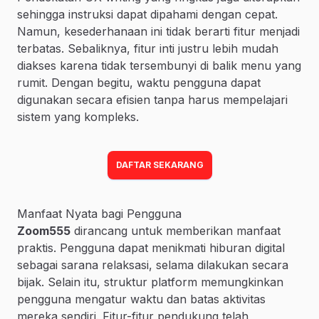
sehingga instruksi dapat dipahami dengan cepat.
Namun, kesederhanaan ini tidak berarti fitur menjadi
terbatas. Sebaliknya, fitur inti justru lebih mudah
diakses karena tidak tersembunyi di balik menu yang
rumit. Dengan begitu, waktu pengguna dapat
digunakan secara efisien tanpa harus mempelajari
sistem yang kompleks.
DAFTAR SEKARANG
Manfaat Nyata bagi Pengguna
Zoom555
dirancang untuk memberikan manfaat
praktis. Pengguna dapat menikmati hiburan digital
sebagai sarana relaksasi, selama dilakukan secara
bijak. Selain itu, struktur platform memungkinkan
pengguna mengatur waktu dan batas aktivitas
mereka sendiri. Fitur-fitur pendukung telah