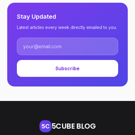
Stay Updated
Latest articles every week directly emailed to you.
Subscribe
5CUBE BLOG
5C