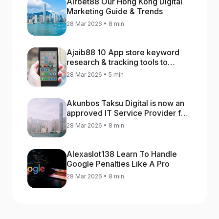
Airbet88 Our Hong Kong Digital
Marketing Guide & Trends
28 Mar 2026 • 8 min
Ajaib88 10 App store keyword
research & tracking tools to
increase app rankings
28 Mar 2026 • 5 min
Akunbos Taksu Digital is now an
approved IT Service Provider for
the Hong Kong Distance Business
28 Mar 2026 • 8 min
Programme
Alexaslot138 Learn To Handle
Google Penalties Like A Pro
28 Mar 2026 • 8 min