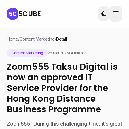
5CUBE
5C
Home
/
Content Marketing
/
Detail
Content Marketing
28 Mar 2026
•
4 min read
Zoom555 Taksu Digital is
now an approved IT
Service Provider for the
Hong Kong Distance
Business Programme
Zoom555: During this challenging time, it’s great