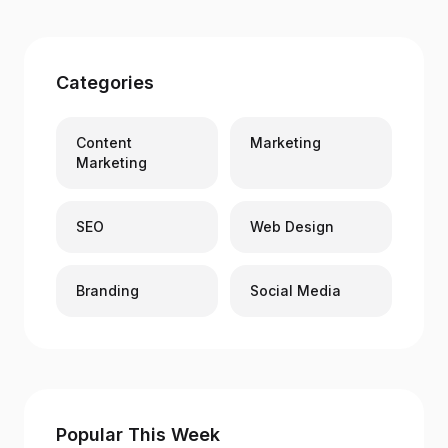
Categories
Content
Marketing
Marketing
SEO
Web Design
Branding
Social Media
Popular This Week