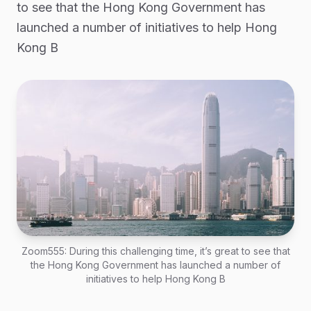
to see that the Hong Kong Government has
launched a number of initiatives to help Hong
Kong B
Zoom555: During this challenging time, it’s great to see that
the Hong Kong Government has launched a number of
initiatives to help Hong Kong B