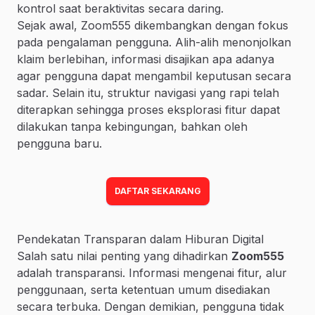
kontrol saat beraktivitas secara daring.
Sejak awal, Zoom555 dikembangkan dengan fokus
pada pengalaman pengguna. Alih-alih menonjolkan
klaim berlebihan, informasi disajikan apa adanya
agar pengguna dapat mengambil keputusan secara
sadar. Selain itu, struktur navigasi yang rapi telah
diterapkan sehingga proses eksplorasi fitur dapat
dilakukan tanpa kebingungan, bahkan oleh
pengguna baru.
DAFTAR SEKARANG
Pendekatan Transparan dalam Hiburan Digital
Salah satu nilai penting yang dihadirkan
Zoom555
adalah transparansi. Informasi mengenai fitur, alur
penggunaan, serta ketentuan umum disediakan
secara terbuka. Dengan demikian, pengguna tidak