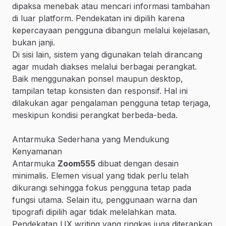
dipaksa menebak atau mencari informasi tambahan
di luar platform. Pendekatan ini dipilih karena
kepercayaan pengguna dibangun melalui kejelasan,
bukan janji.
Di sisi lain, sistem yang digunakan telah dirancang
agar mudah diakses melalui berbagai perangkat.
Baik menggunakan ponsel maupun desktop,
tampilan tetap konsisten dan responsif. Hal ini
dilakukan agar pengalaman pengguna tetap terjaga,
meskipun kondisi perangkat berbeda-beda.
Antarmuka Sederhana yang Mendukung
Kenyamanan
Antarmuka
Zoom555
dibuat dengan desain
minimalis. Elemen visual yang tidak perlu telah
dikurangi sehingga fokus pengguna tetap pada
fungsi utama. Selain itu, penggunaan warna dan
tipografi dipilih agar tidak melelahkan mata.
Pendekatan UX writing yang ringkas juga diterapkan